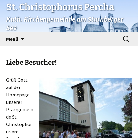
St. Christophorus Percha
Kath. Kirchengemeinde am Starnberger
See
Zum
Suchen
Menü
Inhalt
nach:
springen
Liebe Besucher!
Grüß Gott
auf der
Homepage
unserer
Pfarrgemein
de St.
Christophor
us am